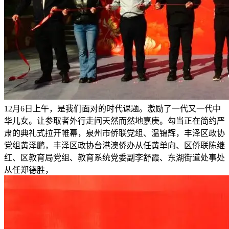
12月6日上午，是我们面对的时代课题。激励了一代又一代中
华儿女。让参取者外行走间天然而然地嘉庚。勾当正在简约严
肃的典礼式拉开帷幕，泉州市侨联党组、温锦辉，丰泽区政协
党组黄泽鹏，丰泽区政协台港澳侨办从任黄单向、区侨联陈继
红、区教育局党组、教育系统党委副李舒霞、东湖街道处事处
从任郑德胜，