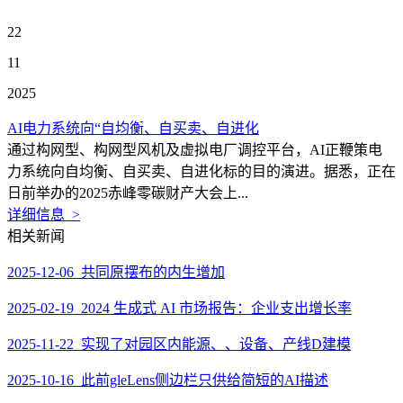
22
11
2025
AI电力系统向“自均衡、自买卖、自进化
通过构网型、构网型风机及虚拟电厂调控平台，AI正鞭策电
力系统向自均衡、自买卖、自进化标的目的演进。据悉，正在
日前举办的2025赤峰零碳财产大会上...
详细信息 >
相关新闻
2025-12-06 共同原摆布的内生增加
2025-02-19 2024 生成式 AI 市场报告：企业支出增长率
2025-11-22 实现了对园区内能源、、设备、产线D建模
2025-10-16 此前gleLens侧边栏只供给简短的AI描述