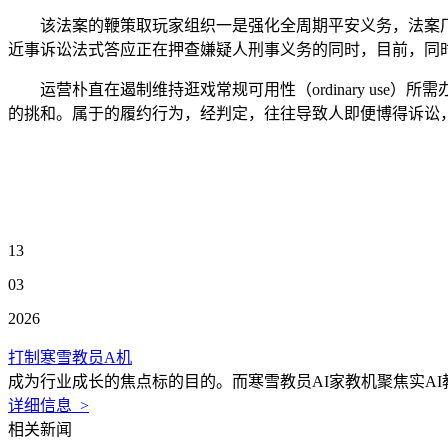
该法案的鞭策取玩家组织一是强化全周期平安义务，法案厂
近事诉讼法式答应正在押查嫌疑人刑事义务的同时，目前，同时
运营朴直在遏制维持逛戏常规可用性（ordinary use）
的挑和。属于的履约行为，经判定，往往导致人即便博得诉讼
13
03
2026
打制寒雪教员A机
成为行业成长的焦点标的目的。而寒雪教员AI家教机聚焦实AI
详细信息 >
相关新闻