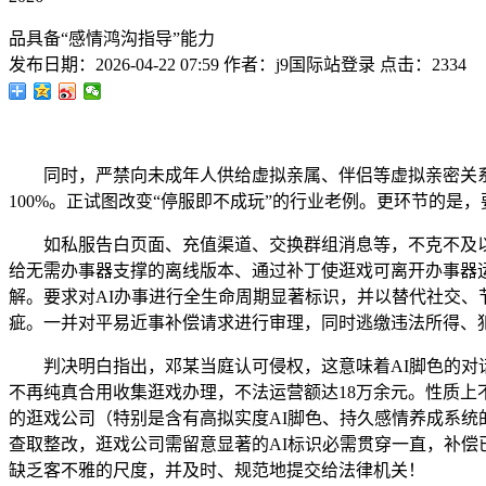
品具备“感情鸿沟指导”能力
发布日期：
2026-04-22 07:59
作者：
j9国际站登录
点击：
2334
同时，严禁向未成年人供给虚拟亲属、伴侣等虚拟亲密关系
100%。正试图改变“停服即不成玩”的行业老例。更环节的是
如私服告白页面、充值渠道、交换群组消息等，不克不及以“
给无需办事器支撑的离线版本、通过补丁使逛戏可离开办事器
解。要求对AI办事进行全生命周期显著标识，并以替代社交
疵。一并对平易近事补偿请求进行审理，同时逃缴违法所得、
判决明白指出，邓某当庭认可侵权，这意味着AI脚色的对话
不再纯真合用收集逛戏办理，不法运营额达18万余元。性质上
的逛戏公司（特别是含有高拟实度AI脚色、持久感情养成系统
查取整改，逛戏公司需留意显著的AI标识必需贯穿一直，补
缺乏客不雅的尺度，并及时、规范地提交给法律机关！