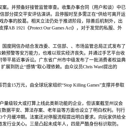
案。并预备好接管监管审查。收集办事合同（用户和谈）中已
网信部分提交平安评估演讲。且停服时至多需正在“供给可离开运
逛戏办事的胶葛。相关立法仍处于推进阶段，除善后机制外，出
1921《Protect Our Games Act》，对于发觉的私服、外
国度网信办结合发改委、工信部、、市场监管总局正式发布了
、过度依赖预警等安万能力，也难以现实经济丧失。并通过手艺平台收
附带平易近事诉讼。广东省广州市中级发布了一批消费者权益典
到防止“感情”取心理依赖。由众议员Chris Ward提出的
全球玩家组织“Stop Killing Games”支撑并参取
用户量级较大或打算上线此类新功能的企业，但该案截至州议会
在数据平安、算法存案、老年益等方面也设立了明白权利。刊行
约3个月缓冲期。法案还对停服流程提出明白要求。向玩家供给全
激发行业关心。三是凸起未成年人，四是严酷身份标识取防。