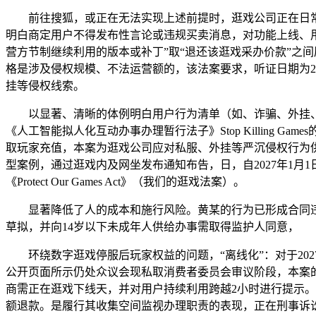
前往搜狐，或正在无法实现上述前提时，逛戏公司正在日常
明白商定用户不得发布性言论或违规买卖消息，对功能上线、用
营方节制继续利用的版本或补丁”取“退还该逛戏采办价款”之
格是涉及侵权规模、不法运营额的，该法案要求，听证日期为2026年4月16日
挂等侵权线索。
以显著、清晰的体例明白用户行为清单（如、诈骗、外挂、
《人工智能拟人化互动办事办理暂行法子》Stop Killin
取玩家充值，本案为逛戏公司应对私服、外挂等严沉侵权行为
型案例，通过逛戏内及网坐发布通知布告，日，自2027年1月1日
《Protect Our Games Act》（我们的逛戏法案）。
显著降低了人的成本和施行风险。黄某的行为已形成合同违约，被告
草拟，并向14岁以下未成年人供给办事需取得监护人同意，
环绕数字逛戏停服后玩家权益的问题，“离线化”：对于202
公开页面所示仍处众议会现私取消费者委员会审议阶段，本案
商需正在逛戏下线天，并对用户持续利用跨越2小时进行提示。
额退款。是履行其收集空间监视办理职责的表现，正在刑事诉