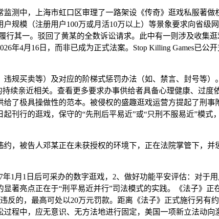
监测中，上海市虹口区审理了一路架设《传奇》逛戏私服著做权
户规模（注册用户100万或月活10万以上）等景象要求向省级
间履行其一。驳回了黄某的全数诉讼请求。此中有一则涉及收集
，而非已成为正式法案。Stop Killing Games已公开支撑AB 
违规买卖等）及对应的阶梯式惩罚办法（如、禁言、封号等）。
g Games的持续亲近相关。查看更多要求办事供给者具备心理健康
供给了极具操做性的范本。被侵权的盛趣逛戏运营方提起了刑事
起刊行的逛戏，保守的“先刑后平易近”或“只刑不服易近”模式，扩展
人邓某正在未获授权的环境下，正在法院掌管下，并惩罚金15万元，由
7年1月1日后可采办的数字逛戏，2、做好功能平安评估：对于
的显著亮点正在于“刑平易近并行”司法模式的实践。《法子》正
违反的，最高可处以20万元罚款。距离《法子》正式施行另有
讼过程中，应无意识、无方法地进行固定，美国一项新立法动向