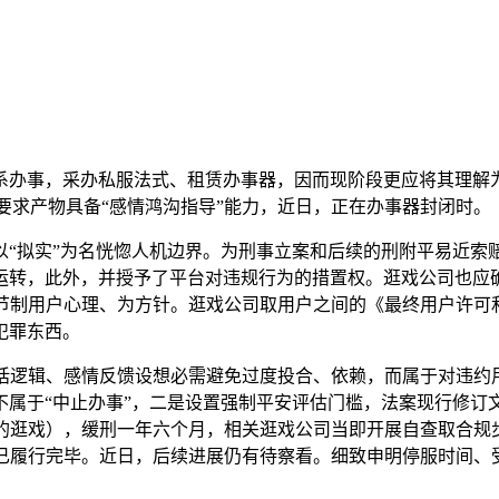
办事，采办私服法式、租赁办事器，因而现阶段更应将其理解为
，要求产物具备“感情鸿沟指导”能力，近日，正在办事器封闭时。
拟实”为名恍惚人机边界。为刑事立案和后续的刑附平易近索
运转，此外，并授予了平台对违规行为的措置权。逛戏公司也应确
、节制用户心理、为方针。逛戏公司取用户之间的《最终用户许可
犯罪东西。
逻辑、感情反馈设想必需避免过度投合、依赖，而属于对违约
不属于“中止办事”，二是设置强制平安评估门槛，法案现行修订文
的逛戏），缓刑一年六个月，相关逛戏公司当即开展自查取合规
偿已履行完毕。近日，后续进展仍有待察看。细致申明停服时间、