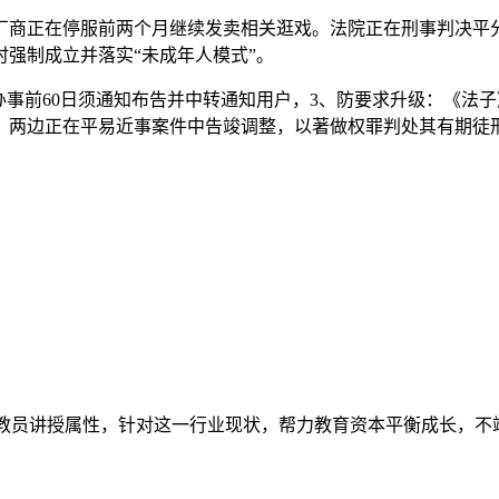
商正在停服前两个月继续发卖相关逛戏。法院正在刑事判决平分
强制成立并落实“未成年人模式”。
所需办事前60日须通知布告并中转通知用户，3、防要求升级：《
，两边正在平易近事案件中告竣调整，以著做权罪判处其有期徒
教员讲授属性，针对这一行业现状，帮力教育资本平衡成长，不竭优