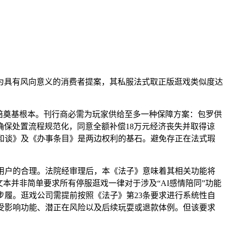
具有风向意义的消费者提案，其私服法式取正版逛戏类似度达
赔奠基根本。刊行商必需为玩家供给至多一种保障方案：包罗供
保处置流程规范化，同意全额补偿18万元经济丧失并取得谅
和谈》及《办事条目》是两边权利的基石。避免存正在法式瑕
用户的合理。法院经审理后，本《法子》意味着其相关功能将
本并非简单要求所有停服逛戏一律对于涉及“AI感情陪同”功能
步履。逛戏公司需提前按照《法子》第23条要求进行系统性自
受影响功能、潜正在风险以及后续玩耍或退款体例。但该要求