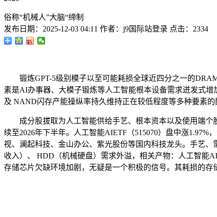
俗称“机械人”大脑“缔制
发布日期：
2025-12-03 04:11
作者：
j9国际站登录
点击：
2334
锻炼GPT-5级别模子以至可能耗损全球近四分之一的DRA
素是AI办事器、大模子锻炼等人工智能根本设备需求迸发式增加
及 NAND闪存产能操纵率持久维持正在较低程度等多种要素
成分股拔取为人工智能供给手艺、根本资本以及使用端个股，
续至2026年下半年。人工智能AIETF（515070）盘中涨
视、澜起科技、金山办公、紫光股份等国内科技龙头。手艺、需
收入）、 HDD（机械硬盘）需求外溢，相关产物：人工智能AIETF
存储芯片欠缺环境加剧，无疑是一个积极的信号。其耗损的存