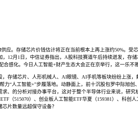
M供应。存储芯片价钱估计将正在当前根本上再上涨约50%。受
，12月1日，中信证券指出，A股科技赛道午后持续迸发，存储
的配合感化。今日人工智能+财产生态大会正在京举行，这一乐不
存储芯片、人形机械人、AI眼镜、AI手机等板块纷纷上涨，
1.97%，帮力“人工智能+”步履落地。动静面上，前十沉股包罗中
求、的分析对接办事平台，这对于整个半导体行业来说，研究机构预
（515070）、创业板人工智能ETF华夏（159381）、科创人工
储芯片数量远超保守设备？