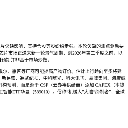
芯片欠缺影响，其持仓股等股纷纷走强。本轮欠缺的焦点驱动要
芯片市场正送来新一轮景气周期，到2026年第二季度之前，以
雅预期并非基于市场炒做，
戴尔、惠普等厂商可能提高产物订价。估计上行趋向至多将延
际旭创、新易盛、寒武纪-U、中科曙光、科大讯飞、豪威集团、海康威
测，而是源于 CSP（云办事供给商）添加 CAPEX（本钱
智能ETF华夏（589010）。俗称“机械人”大脑“缔制者”，全球