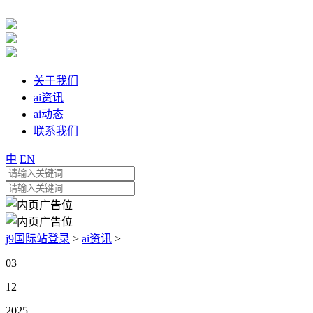
关于我们
ai资讯
ai动态
联系我们
中
EN
j9国际站登录
>
ai资讯
>
03
12
2025