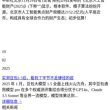
中新社北京11月29日电 (记者 陈杭)29日发布的《北京人工智
能财产(2025)》(下称“”)显示，根本软件、模子算法纷纷开
源，北京市人工智能焦点财产规模达2152.2亿元(人平易近
币，构成具有全球合作力的财产生态；初步估算！
19
02
2025
实测豆包1.5后，看到了字节不走捷径的底
2025 年 1 月，豆包大模型 1.5 全面上线火山方舟，其中豆包通
用模型 pro 在多个权威测评集综合得分优于GPT4o、Claude
3.5 Sonnet 等业界一流模型，模型效果达到...
详细信息 >
相关新闻