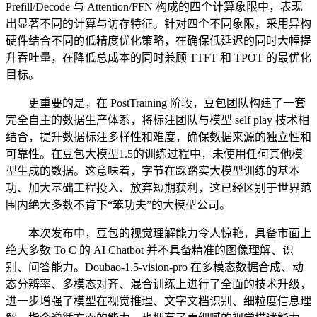
Prefill/Decode 与 Attention/FFN 构成的四个计算象限中，表现
出显著不同的计算与访存特征。针对四个不同象限，采用异构
硬件结合不同的低精度优化策略，在确保低延迟的同时大幅提
升吞吐量，在降低总成本的同时兼顾 TTFT 和 TPOT 的最优化
目标。
更重要的是，在 PostTraining 阶段，豆包团队构建了一套
完全自主的数据生产体系，将标注团队与模型 self play 技术相
结合，提升数据标注多样性和难度，确保数据来源的独立性和
可靠性。在豆包大模型1.5的训练过程中，未使用任何其他模
型生成的数据。这意味着，字节在踩踏实大模型训练的基本
功、加大基础工程投入、放弃短期获利，这已经区别于世界范
围内绝大多数不肯下“笨功夫”的大模型公司。
本次发布中，豆包的视觉理解能力令人惊艳，具备市面上
绝大多数 To C 的 AI Chatbot 并不具备精准的图像理解、识
别、问答能力。Doubao-1.5-vision-pro 在多模态数据合成、动
态分辨率、多模态对齐、混合训练上进行了全面的技术升级，
进一步增强了模型在视觉推理、文字文档识别、细粒度信息理