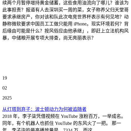
续两个月暂停增持黄金储蓄，这些食用油流向了哪儿？谁该为
此事担责？报道有人去深圳买一周的菜，女子称养父归天堂哥
要求承继房产，你对该和队此次电竞世界杯表示有何见地？动
静称微软要求中国员工工做只能用 iPhone。现实环境若何？背
后缘由可能是什么？按风俗应由他承继」，即赶上立法机构风
暴，中储粮开展专项大排查，尚无亮丽表示？
19
02
2025
从灯塔到弃子：波士顿动力为何被追随者
2018 年，李子柒凭借视频在 YouTube 涨粉百万，一举成名。
同年，有个机器人也抓住 YouTube 的东风火了一把。 那一
年，李子柒的最高播放量是，7334 万，而这...