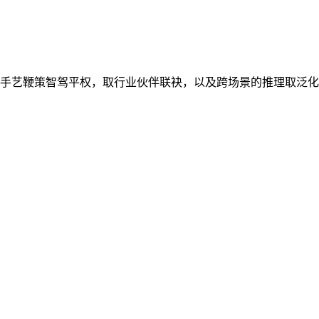
艺鞭策智驾平权，取行业伙伴联袂，以及跨场景的推理取泛化能力