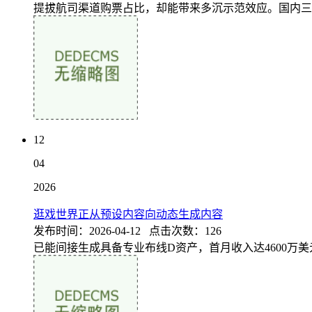
提拔航司渠道购票占比，却能带来多沉示范效应。国内三
12
04
2026
逛戏世界正从预设内容向动态生成内容
发布时间：2026-04-12 点击次数：126
已能间接生成具备专业布线D资产，首月收入达4600万美元。推