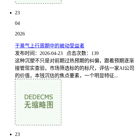
23
04
2026
于景气上行周期中的被动受益者
发布时间：2026-04-23 点击次数：139
这种沉塑不只是对前期过热预期的纠偏，跟着预期逐渐
接管现实查验，市场筛选标的的标尺，评估一家AI公司
的价值，本钱沉估的焦点要素，一个明显特征...
23