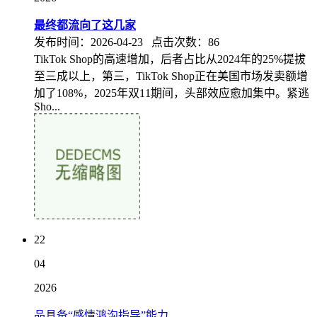
最终都流向了这几家
发布时间：2026-04-23 点击次数：86
TikTok Shop的高速增加，后者占比从2024年的25%提拔
至三成以上，第三，TikTok Shop正在美国市场发卖额增
加了108%，2025年双11期间，头部效应愈加集中。紧逃
Sho...
22
04
2026
品具备“感情鸿沟指导”能力