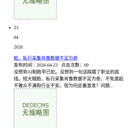
23
04
2026
脸、私行采集肖像数据不足为奇
发布时间：2026-04-23 点击次数：69
没想到AI制脸早已犯。没想到一句话踩踏了职业的底
线。短大贼脸、私行采集肖像数据不足为奇，不免激起
不雅众不满和行业不安。但为何此番激发？问题...