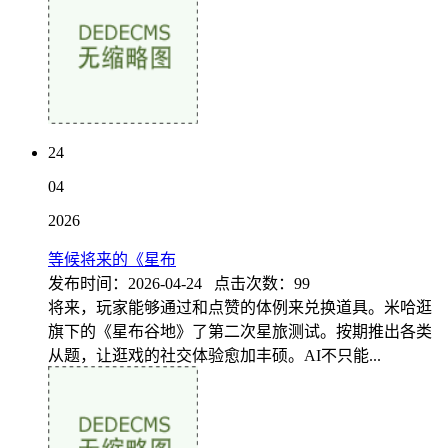
24
04
2026
等候将来的《星布
发布时间：2026-04-24 点击次数：99
将来，玩家能够通过和点赞的体例来兑换道具。米哈逛
旗下的《星布谷地》了第二次星旅测试。按期推出各类
从题，让逛戏的社交体验愈加丰硕。AI不只能...